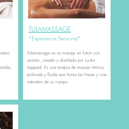
TULAMASSAGE
*Experiencia Sensorial*
entero
Tulamassage es un masaje en futton con
aceites, creado y diseñado por Louka
nsible,
Leppard. Es una terapia de masaje rítmica,
profunda y fluida que honra las líneas y vías
naturales de su cuerpo.