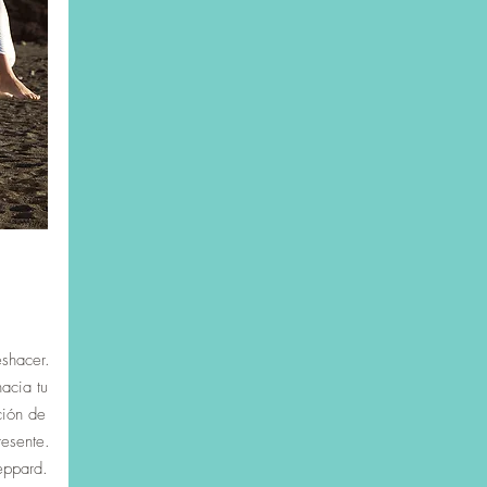
*
shacer.
acia tu
ción de
esente.
eppard.