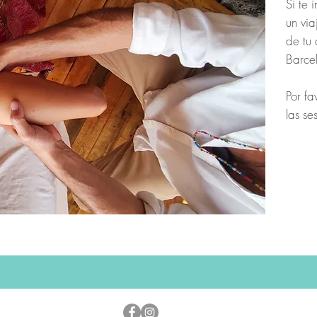
Si te 
un via
de tu
Barce
Por fa
las s