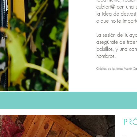
cubiert@ con una 
la idea de desvest
o que no te impor
La sesión de Tulay
asegúrate de trae
bolsillos, y una c
hombros.
Créditos de las fotos: Martin Ca
PR