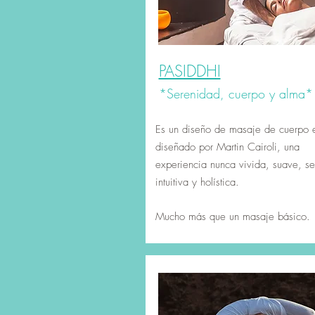
PASIDDHI
*Serenidad, cuerpo y alma*
Es un diseño de masaje de cuerpo 
diseñado por Martin Cairoli, una
experiencia nunca vivida, suave, se
intuitiva y holística.
Mucho más que un masaje básico.