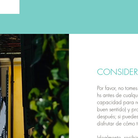
CONSIDE
Por favor, no tom
hs antes de cualqui
capacidad para rel
buen sentido) y p
después; si puedes
disfrutar de cómo t
Idealmente, recibir