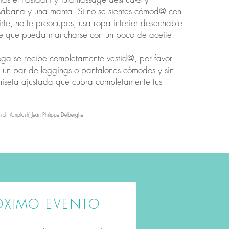
sábana y una manta. Si no se sientes cómod@ con
irte, no te preocupes, usa ropa interior desechable
te que pueda mancharse con un poco de aceite.
oga se recibe completamente vestid@, por favor
r un par de leggings o pantalones cómodos y sin
amiseta ajustada que cubra completamente tus
iroli. (Unplash) Jean Philippe Delberghe.
ÓXIMO EVENTO