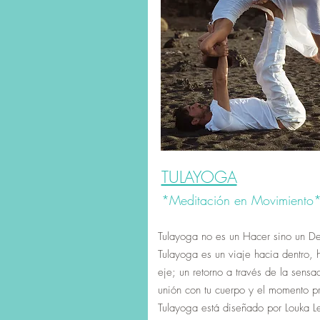
TULAYOGA
*Meditación en Movimiento
Tulayoga no es un Hacer sino un De
Tulayoga es un viaje hacia dentro, h
eje; un retorno a través de la sensa
unión con tu cuerpo y el momento pr
Tulayoga está diseñado por Louka L