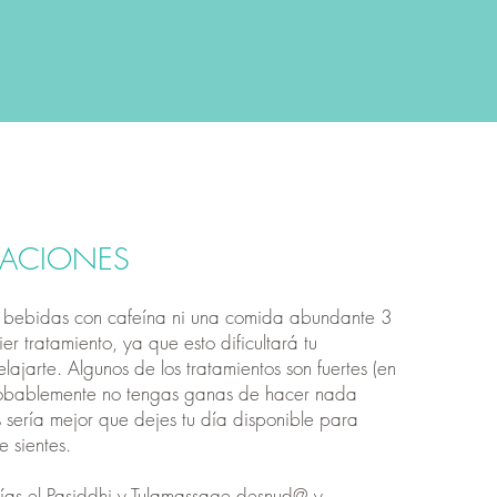
RACIONES
es bebidas con cafeína ni una comida abundante 3
er tratamiento, ya que esto dificultará tu
ajarte. Algunos de los tratamientos son fuertes (en
robablemente no tengas ganas de hacer nada
 sería mejor que dejes tu día disponible para
e sientes.
ías el Pasiddhi y
Tulamassage desnud@ y